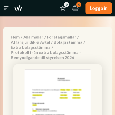
0
0
Logga in
Hem
/
Alla mallar
/
Företagsmallar
/
Affärsjuridik & Avtal
/
Bolagsstämma
/
Extra bolagsstämma
/
Protokoll från extra bolagsstämma -
Bemyndigande till styrelsen 2026