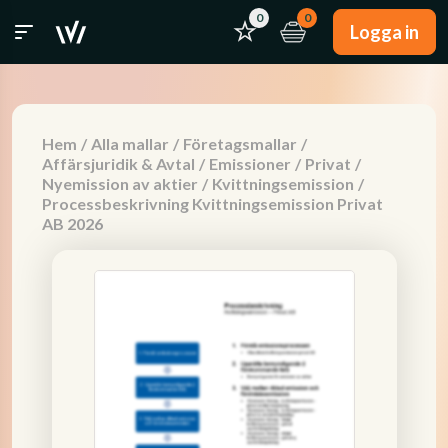
0
0
Logga in
Hem
/
Alla mallar
/
Företagsmallar
/
Affärsjuridik & Avtal
/
Emissioner
/
Privat
/
Nyemission av aktier
/
Kvittningsemission
/
Processbeskrivning Kvittningsemission Privat
AB 2026