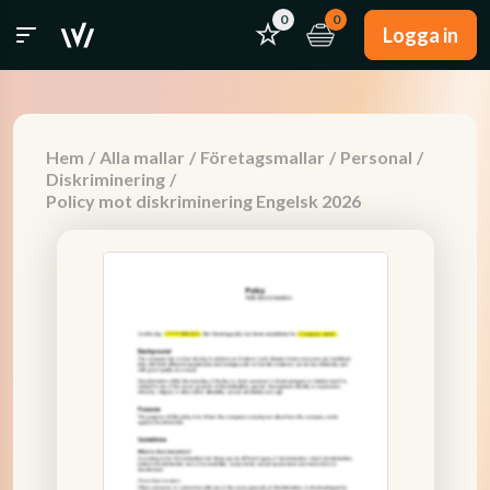
0
0
Logga in
Hem
/
Alla mallar
/
Företagsmallar
/
Personal
/
Diskriminering
/
Policy mot diskriminering Engelsk 2026