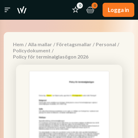
0
0
Logga in
Hem
/
Alla mallar
/
Företagsmallar
/
Personal
/
Policydokument
/
Policy för terminalglasögon 2026