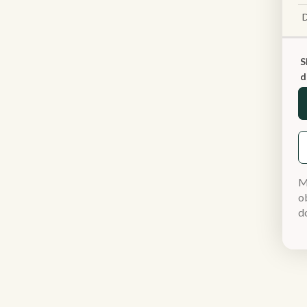
S
d
M
ob
d