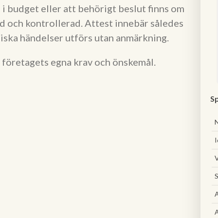
i budget eller att behörigt beslut finns om
ad och kontrollerad. Attest innebär således
miska händelser utförs utan anmärkning.
r företagets egna krav och önskemål.
Sp
I
V
S
A
A