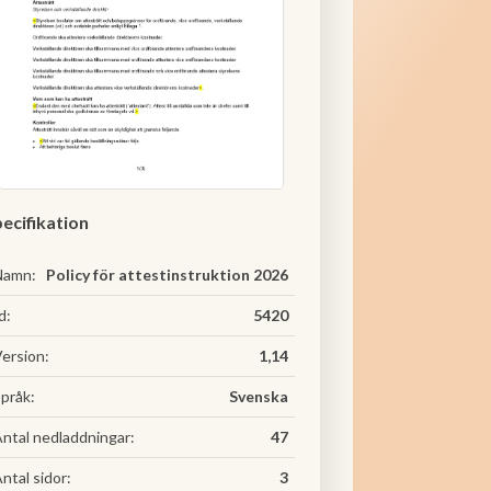
ecifikation
Namn:
Policy för attestinstruktion 2026
d:
5420
ersion:
1,14
pråk:
Svenska
ntal nedladdningar:
47
ntal sidor:
3