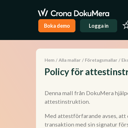
Boka demo
Logga in
Hem
/
Alla mallar
/
Företagsmallar
/
Ek
Policy för attestins
Denna mall från DokuMera hjälper
attestinstruktion.
Med attestförfarande avses, att 
transaktion med sin signatur för