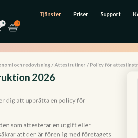
Tjänster
Priser
Support
K
0
0
onomi och redovisning
/
Attestrutiner
/
Policy för attestinst
truktion 2026
 dig att upprätta en policy för
den som attesterar en utgift eller
säkrar att den är förenlig med företagets