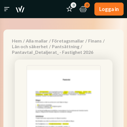
0
0
Logga in
Hem
/
Alla mallar
/
Företagsmallar
/
Finans
/
Lån och säkerhet
/
Pantsättning
/
Pantavtal _Detaljerat_ - Fastighet 2026