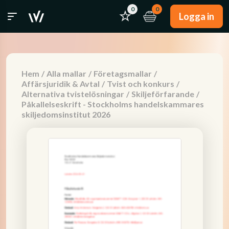
0
0
Logga in
Hem
/
Alla mallar
/
Företagsmallar
/
Affärsjuridik & Avtal
/
Tvist och konkurs
/
Alternativa tvistelösningar
/
Skiljeförfarande
/
Påkallelseskrift - Stockholms handelskammares
skiljedomsinstitut 2026