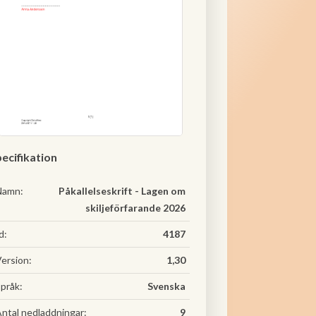
ecifikation
Namn:
Påkallelseskrift - Lagen om
skiljeförfarande 2026
d:
4187
ersion:
1,30
pråk:
Svenska
ntal nedladdningar:
9