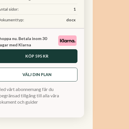
ntal sidor:
1
Dokumenttyp:
docx
hoppa nu. Betala inom 30
agar med Klarna
KÖP
595 KR
VÄLJ DIN PLAN
ed vårt abonnemang får du
egränsad tillgång till alla våra
okument och guider