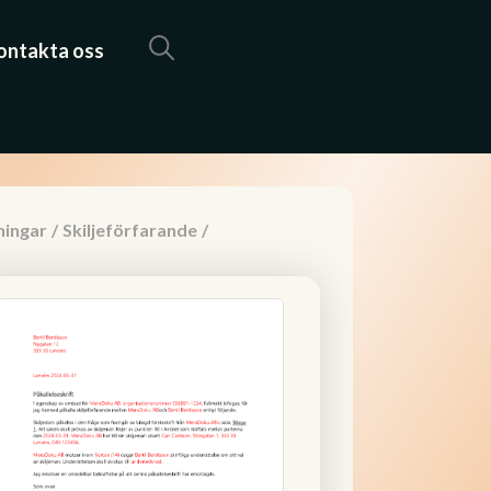
ontakta oss
ningar
/
Skiljeförfarande
/