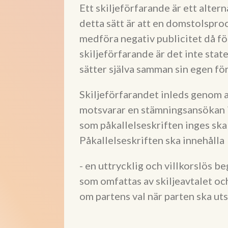
Ett skiljeförfarande är ett altern
detta sätt är att en domstolspro
medföra negativ publicitet då fö
skiljeförfarande är det inte sta
sätter själva samman sin egen fö
Skiljeförfarandet inleds genom a
motsvarar en stämningsansökan i 
som påkallelseskriften inges ska
Påkallelseskriften ska innehålla
- en uttrycklig och villkorslös b
som omfattas av skiljeavtalet oc
om partens val när parten ska uts