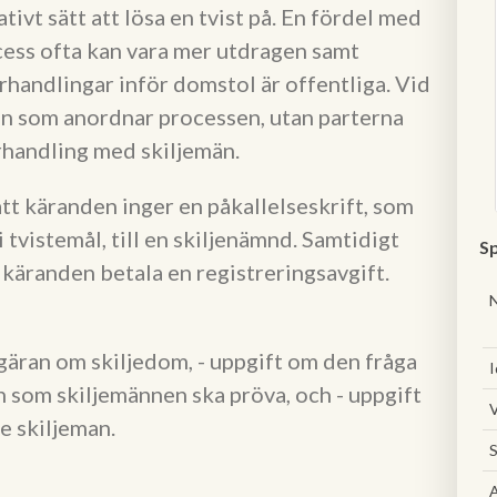
ativt sätt att lösa en tvist på. En fördel med
cess ofta kan vara mer utdragen samt
rhandlingar inför domstol är offentliga. Vid
ten som anordnar processen, utan parterna
rhandling med skiljemän.
tt käranden inger en påkallelseskrift, som
tvistemål, till en skiljenämnd. Samtidigt
Sp
 käranden betala en registreringsavgift.
egäran om skiljedom, - uppgift om den fråga
I
h som skiljemännen ska pröva, och - uppgift
V
e skiljeman.
S
A