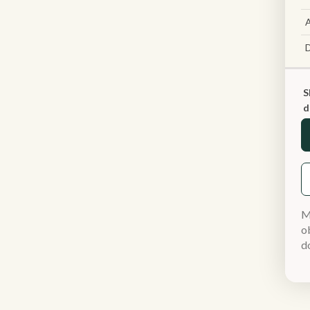
A
S
d
M
ob
d