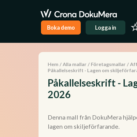
Boka demo
Logga in
Hem
/
Alla mallar
/
Företagsmallar
/
Aff
Påkallelseskrift - Lagen om skiljeförfa
Påkallelseskrift - L
2026
Denna mall från DokuMera hjälper
lagen om skiljeförfarande.