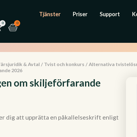
Tjänster
Priser
Support
K
0
0
ärsjuridik & Avtal
/
Tvist och konkurs
/
Alternativa tvistelös
rande 2026
agen om skiljeförfarande
 dig att upprätta en påkallelseskrift enligt