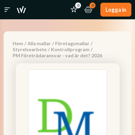
0
0
Logga in
Hem
/
Alla mallar
/
Företagsmallar
/
Styrelsearbete
/
Kontrollprogram
/
PM Företrädaransvar - vad är det? 2026