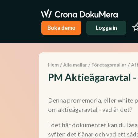
Boka demo
Logga in
Hem
/
Alla mallar
/
Företagsmallar
/
Aff
PM Aktieägaravtal -
Denna promemoria, eller white pa
om aktieägaravtal - vad är det?
I det här dokumentet kan du läsa 
syften det tjänar och vad ett såd