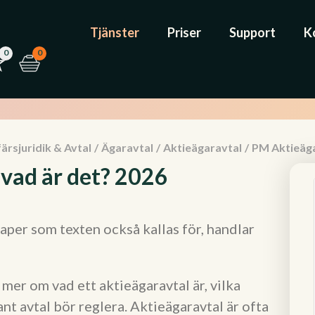
Tjänster
Priser
Support
K
0
0
ärsjuridik & Avtal
/
Ägaravtal
/
Aktieägaravtal
/
PM Aktieäga
 vad är det? 2026
per som texten också kallas för, handlar
mer om vad ett aktieägaravtal är, vilka
ant avtal bör reglera. Aktieägaravtal är ofta