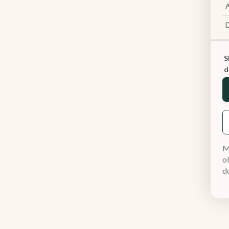
A
S
d
M
ob
d