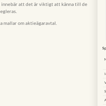
 innebär att det är viktigt att känna till de
egleras.
a mallar om aktieägaravtal.
Sp
I
V
S
A