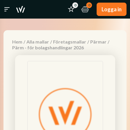
0
0
Logga in
Hem
/
Alla mallar
/
Företagsmallar
/
Pärmar
/
Pärm - för bolagshandlingar 2026