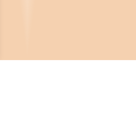
Crona Software AB
Huvudkontor:
Solnavägen 4
113 65 Stockholm,
Sverige
Telefonnummer: