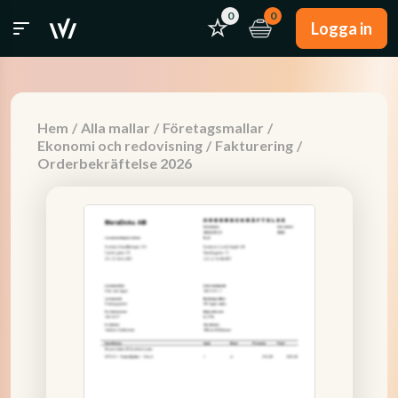
0
0
Logga in
Hem
/
Alla mallar
/
Företagsmallar
/
Ekonomi och redovisning
/
Fakturering
/
Orderbekräftelse 2026