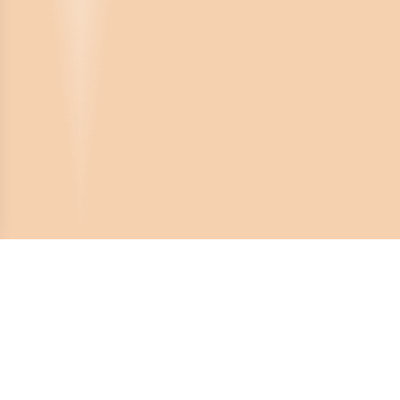
Crona Software AB
Huvudkontor:
Solnavägen 4