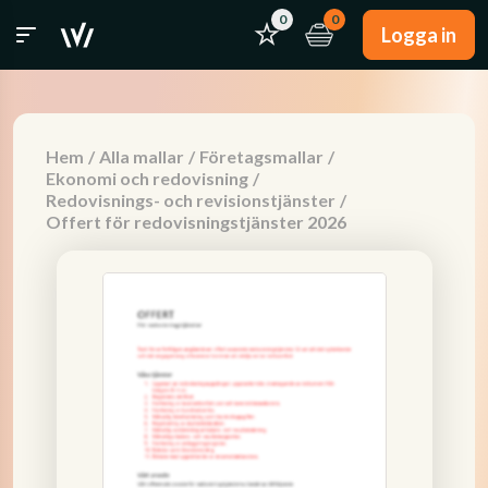
0
0
Logga in
Hem
/
Alla mallar
/
Företagsmallar
/
Ekonomi och redovisning
/
Redovisnings- och revisionstjänster
/
Offert för redovisningstjänster 2026