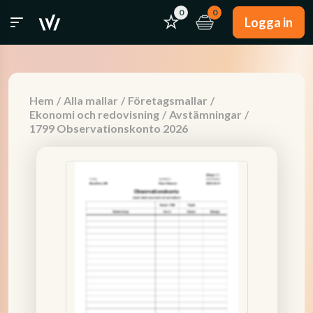
0
0
Logga in
Hem
/
Alla mallar
/
Företagsmallar
/
Ekonomi och redovisning
/
Avstämningar
/
1799 Observationskonto 2026