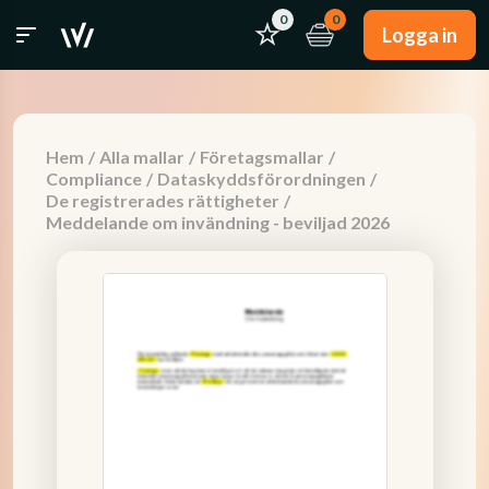
0
0
Logga in
Hem
/
Alla mallar
/
Företagsmallar
/
Compliance
/
Dataskyddsförordningen
/
De registrerades rättigheter
/
Meddelande om invändning - beviljad 2026