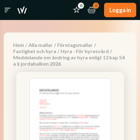
0
0
Logga in
Hem
/
Alla mallar
/
Företagsmallar
/
Fastighet och hyra
/
Hyra - För hyresvärd
/
Meddelande om ändring av hyra enligt 12 kap 54
a § jordabalken 2026