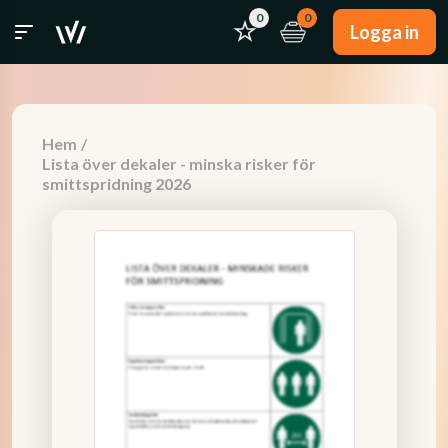
0
0
Logga in
Hem
/
Lista över dekaler - minska risker för
smittspridning 2026