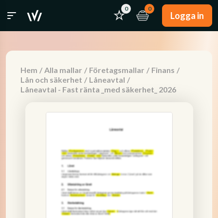
0
0
Logga in
Hem
/
Alla mallar
/
Företagsmallar
/
Finans
/
Lån och säkerhet
/
Låneavtal
/
Låneavtal - Fast ränta _med säkerhet_ 2026