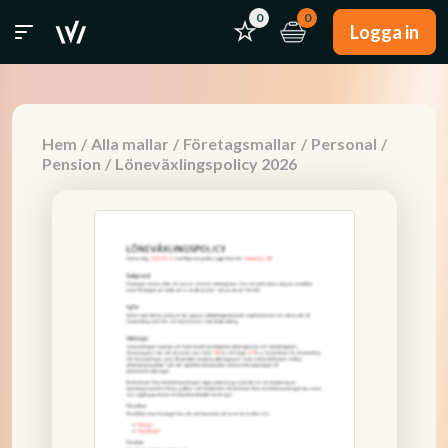
0
0
Logga in
Hem
/
Alla mallar
/
Företagsmallar
/
Personal
/
Pension
/
Löneväxlingspolicy 2026