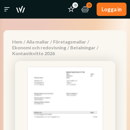
0
0
Logga in
Hem
/
Alla mallar
/
Företagsmallar
/
Ekonomi och redovisning
/
Betalningar
/
Kontantkvitto 2026