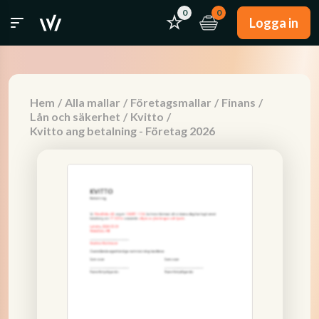
0
0
Logga in
Hem
/
Alla mallar
/
Företagsmallar
/
Finans
/
Lån och säkerhet
/
Kvitto
/
Kvitto ang betalning - Företag 2026