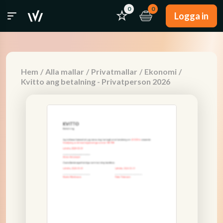
0
0
Logga in
Hem
/
Alla mallar
/
Privatmallar
/
Ekonomi
/
Kvitto ang betalning - Privatperson 2026