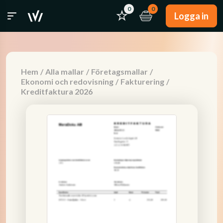
0
0
Logga in
Hem
/
Alla mallar
/
Företagsmallar
/
Ekonomi och redovisning
/
Fakturering
/
Kreditfaktura 2026