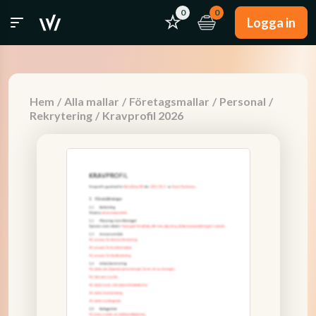
0
0
Logga in
Hem
/
Alla mallar
/
Företagsmallar
/
Personal
/
Rekrytering
/
Kravprofil 2026