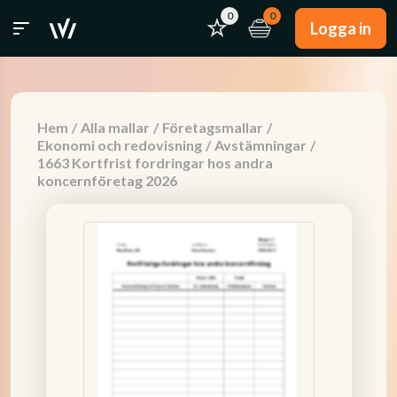
0
0
Logga in
Hem
/
Alla mallar
/
Företagsmallar
/
Ekonomi och redovisning
/
Avstämningar
/
1663 Kortfrist fordringar hos andra
koncernföretag 2026