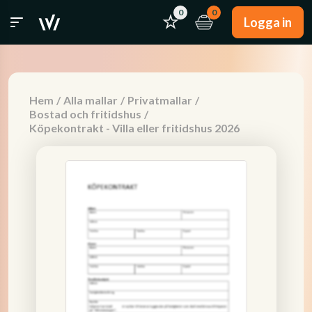
0
0
Logga in
Hem
/
Alla mallar
/
Privatmallar
/
Bostad och fritidshus
/
Köpekontrakt - Villa eller fritidshus 2026