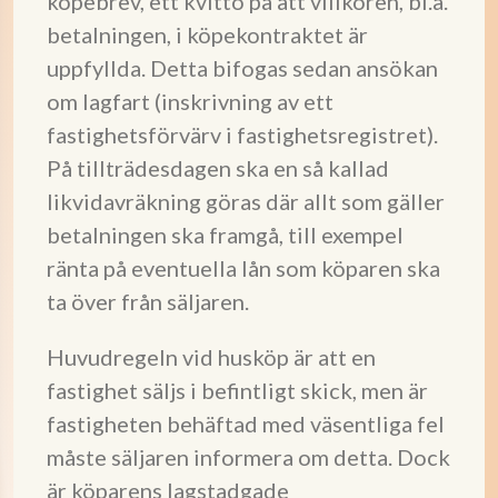
köpebrev, ett kvitto på att villkoren, bl.a.
betalningen, i köpekontraktet är
uppfyllda. Detta bifogas sedan ansökan
om lagfart (inskrivning av ett
fastighetsförvärv i fastighetsregistret).
På tillträdesdagen ska en så kallad
likvidavräkning göras där allt som gäller
betalningen ska framgå, till exempel
ränta på eventuella lån som köparen ska
ta över från säljaren.
Huvudregeln vid husköp är att en
fastighet säljs i befintligt skick, men är
fastigheten behäftad med väsentliga fel
måste säljaren informera om detta. Dock
är köparens lagstadgade