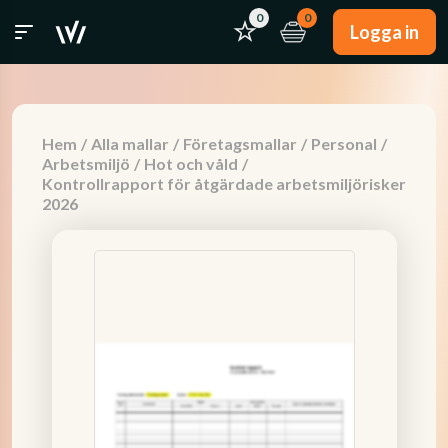
0
0
Logga in
Hem
/
Alla mallar
/
Företagsmallar
/
Personal
/
Arbetsmiljö
/
Hot och våld
/
Kontrollrapport för åtgärdade arbetsmiljörisker
2026