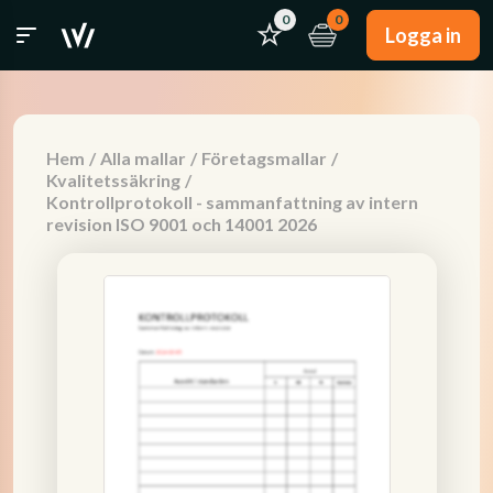
0
0
Logga in
Hem
/
Alla mallar
/
Företagsmallar
/
Kvalitetssäkring
/
Kontrollprotokoll - sammanfattning av intern
revision ISO 9001 och 14001 2026