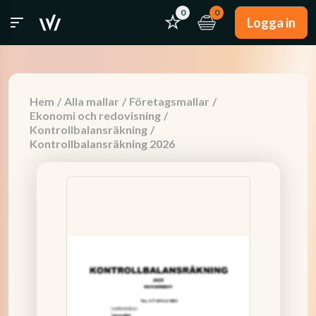
0
0
Logga in
Hem
/
Alla mallar
/
Företagsmallar
/
Ekonomi och redovisning
/
Kontrollbalansräkning
/
Kontrollbalansräkning 2026