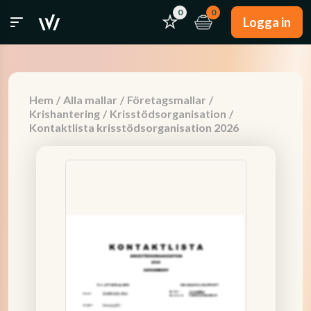
0
0
Logga in
Hem
/
Alla mallar
/
Företagsmallar
/
Krishantering
/
Krisstödsorganisation
/
Kontaktlista krisstödsorganisation 2026