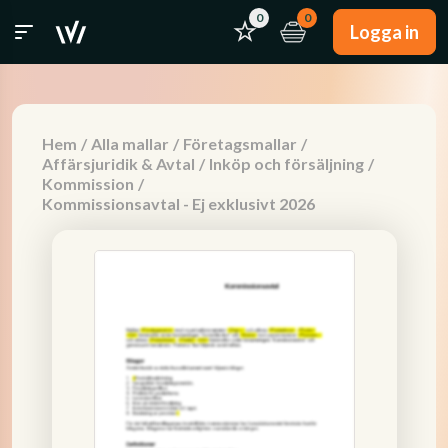
0
0
Logga in
Hem
/
Alla mallar
/
Företagsmallar
/
Affärsjuridik & Avtal
/
Inköp och försäljning
/
Kommission
/
Kommissionsavtal - Ej exklusivt 2026