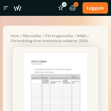
0
0
Logga in
Hem
/
Alla mallar
/
Företagsmallar
/
Miljö
/
Förteckning över kemiska produkter 2026