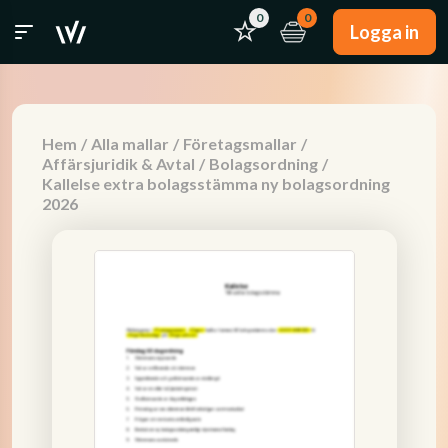
0
0
Logga in
Hem
/
Alla mallar
/
Företagsmallar
/
Affärsjuridik & Avtal
/
Bolagsordning
/
Kallelse extra bolagsstämma ny bolagsordning
2026