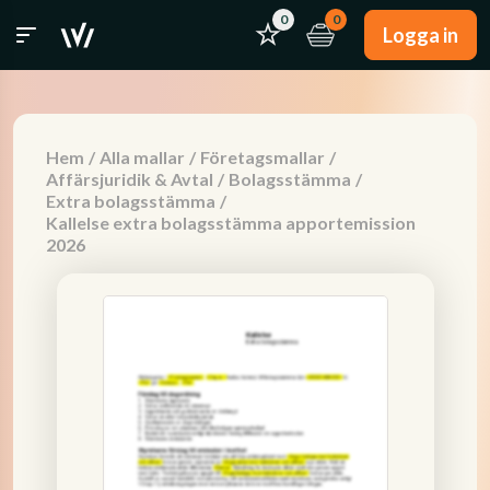
0
0
Logga in
Hem
/
Alla mallar
/
Företagsmallar
/
Affärsjuridik & Avtal
/
Bolagsstämma
/
Extra bolagsstämma
/
Kallelse extra bolagsstämma apportemission
2026