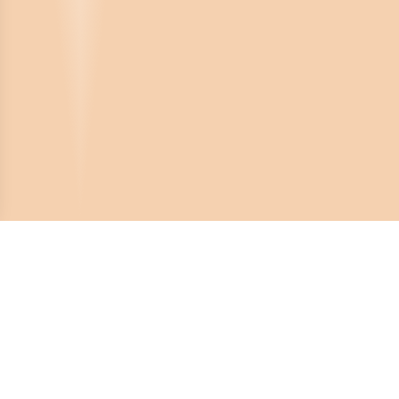
Crona Software AB
Huvudkontor:
Solnavägen 4
113 65 Stockholm,