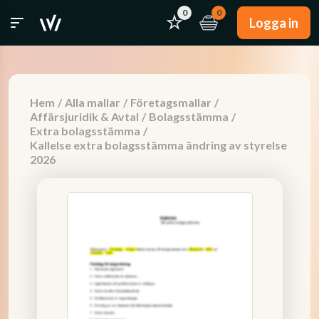
0
0
Logga in
Hem
/
Alla mallar
/
Företagsmallar
/
Affärsjuridik & Avtal
/
Bolagsstämma
/
Extra bolagsstämma
/
Kallelse extra bolagsstämma ändring av styrelse
2026