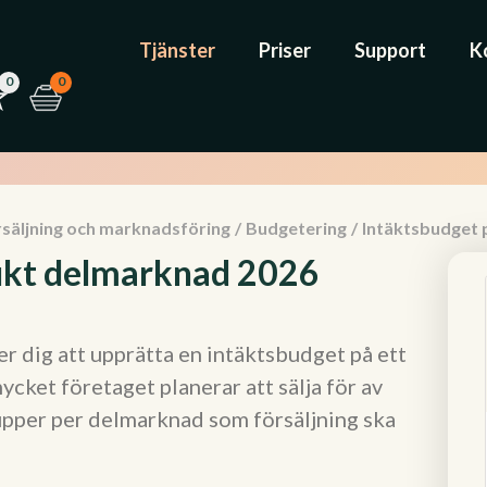
Tjänster
Priser
Support
K
0
0
rsäljning och marknadsföring
/
Budgetering
/
Intäktsbudget
ukt delmarknad 2026
 dig att upprätta en intäktsbudget på ett
ycket företaget planerar att sälja för av
upper per delmarknad som försäljning ska