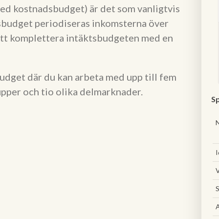
ed kostnadsbudget) är det som vanligtvis
tsbudget periodiseras inkomsterna över
 att komplettera intäktsbudgeten med en
udget där du kan arbeta med upp till fem
pper och tio olika delmarknader.
Sp
I
V
S
A