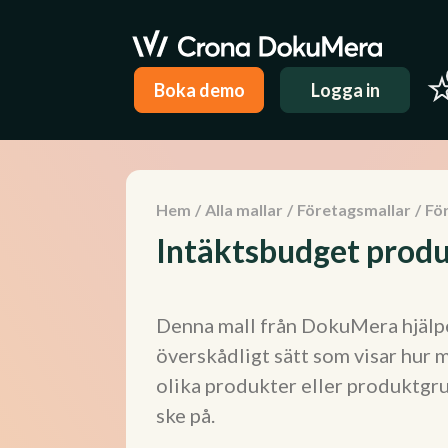
Boka demo
Logga in
Hem
/
Alla mallar
/
Företagsmallar
/
Fö
Intäktsbudget prod
Denna mall från DokuMera hjälper
överskådligt sätt som visar hur m
olika produkter eller produktgr
ske på.