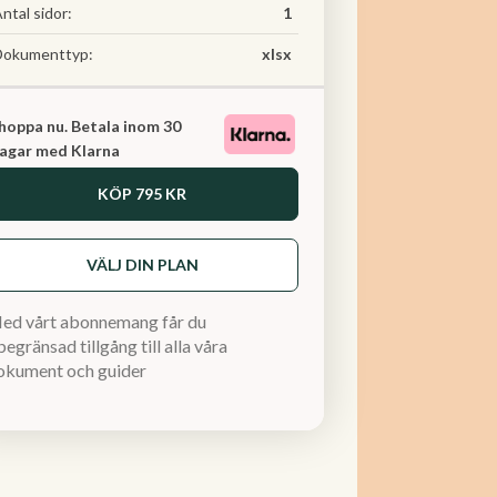
ntal sidor:
1
Dokumenttyp:
xlsx
hoppa nu. Betala inom 30
agar med Klarna
KÖP
795 KR
VÄLJ DIN PLAN
ed vårt abonnemang får du
egränsad tillgång till alla våra
okument och guider