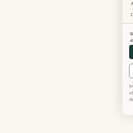
A
S
d
M
ob
d