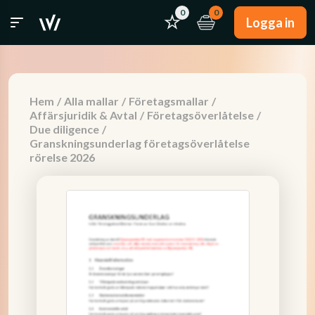
0
0
Logga in
Hem
/
Alla mallar
/
Företagsmallar
/
Affärsjuridik & Avtal
/
Företagsöverlåtelse
/
Due diligence
/
Granskningsunderlag företagsöverlåtelse
rörelse 2026