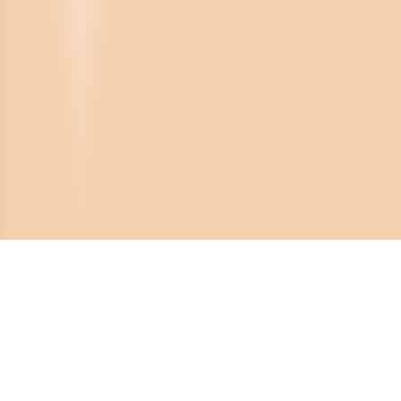
Crona Software AB
Huvudkontor:
Solnavägen 4