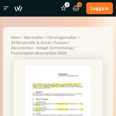
0
0
Logga in
Hem
/
Alla mallar
/
Företagsmallar
/
Affärsjuridik & Avtal
/
Fusion
/
Absorption - helägt dotterbolag
/
Fusionsplan absorption 2026