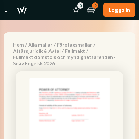
0
0
Logga in
Hem
/
Alla mallar
/
Företagsmallar
/
Affärsjuridik & Avtal
/
Fullmakt
/
Fullmakt domstols och myndighetsärenden -
Snäv Engelsk 2026