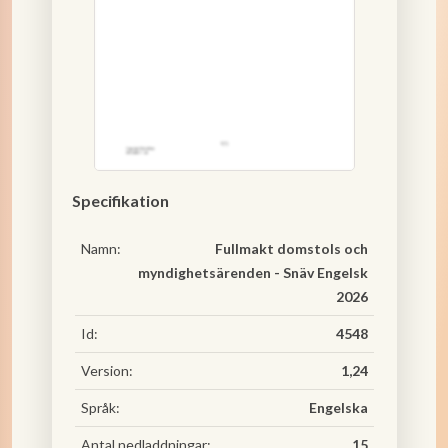
Specifikation
Namn:
Fullmakt domstols och
myndighetsärenden - Snäv Engelsk
2026
Id:
4548
Version:
1,24
Språk:
Engelska
Antal nedladdningar:
15