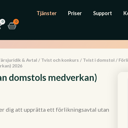
Tjänster
Priser
Support
K
0
0
ärsjuridik & Avtal
/
Tvist och konkurs
/
Tvist i domstol
/
Förl
rkan) 2026
tan domstols medverkan)
 dig att upprätta ett förlikningsavtal utan