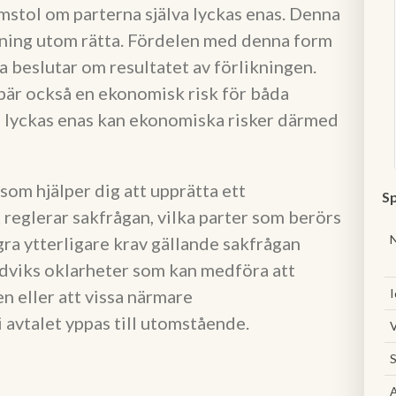
omstol om parterna själva lyckas enas. Denna
likning utom rätta. Fördelen med denna form
va beslutar om resultatet av förlikningen.
ebär också en ekonomisk risk för båda
a lyckas enas kan ekonomiska risker därmed
om hjälper dig att upprätta ett
Sp
 reglerar sakfrågan, vilka parter som berörs
gra ytterligare krav gällande sakfrågan
ndviks oklarheter som kan medföra att
n eller att vissa närmare
I
avtalet yppas till utomstående.
V
S
A