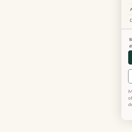
A
S
d
M
ob
d