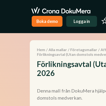
Boka demo
Logga in
Hem
/
Alla mallar
/
Företagsmallar
/
Aff
Förlikningsavtal (Utan domstols medve
Förlikningsavtal (U
2026
Denna mall från DokuMera hjälper
domstols medverkan.