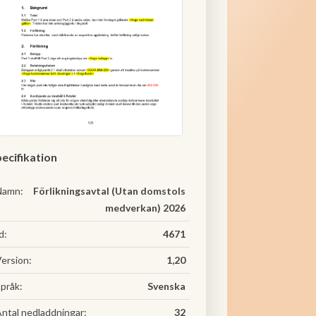
ecifikation
Namn:
Förlikningsavtal (Utan domstols
medverkan) 2026
d:
4671
ersion:
1,20
pråk:
Svenska
ntal nedladdningar:
32