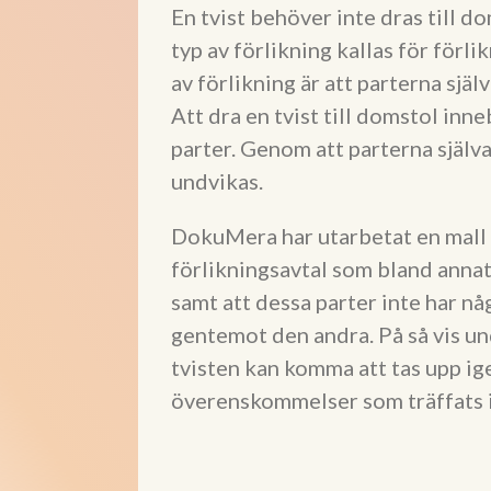
En tvist behöver inte dras till d
typ av förlikning kallas för för
av förlikning är att parterna själ
Att dra en tvist till domstol inn
parter. Genom att parterna själv
undvikas.
DokuMera har utarbetat en mall s
förlikningsavtal som bland annat
samt att dessa parter inte har nå
gentemot den andra. På så vis u
tvisten kan komma att tas upp ige
överenskommelser som träffats i 