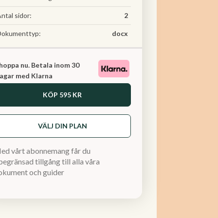
ntal sidor:
2
Dokumenttyp:
docx
hoppa nu. Betala inom 30
agar med Klarna
KÖP
595 KR
VÄLJ DIN PLAN
ed vårt abonnemang får du
egränsad tillgång till alla våra
okument och guider