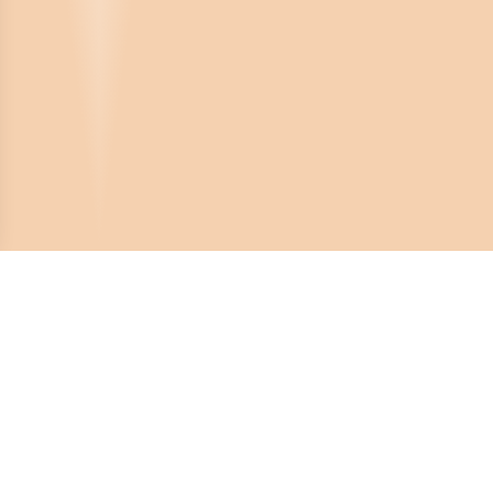
Crona Software AB
Huvudkontor:
Solnavägen 4
113 65 Stockholm,
Sverige