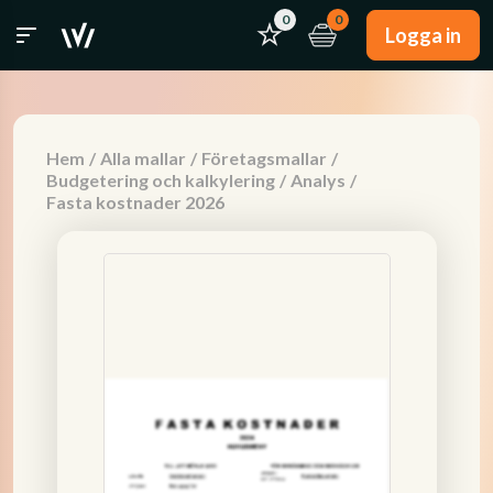
0
0
Logga in
Hem
/
Alla mallar
/
Företagsmallar
/
Budgetering och kalkylering
/
Analys
/
Fasta kostnader 2026