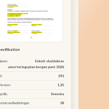
ecifikation
Namn:
Enkelt skuldebrev
amorteringsplan borgen pant 2026
d:
292
ersion:
1,35
pråk:
Svenska
ntal nedladdningar:
28