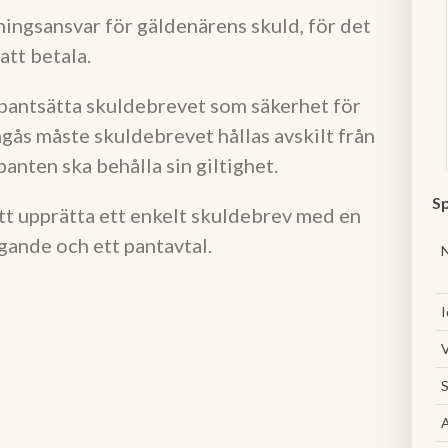
ingsansvar för gäldenärens skuld, för det
att betala.
 pantsätta skuldebrevet som säkerhet för
ngås måste skuldebrevet hållas avskilt från
panten ska behålla sin giltighet.
Sp
tt upprätta ett enkelt skuldebrev med en
gande och ett pantavtal.
I
V
S
A