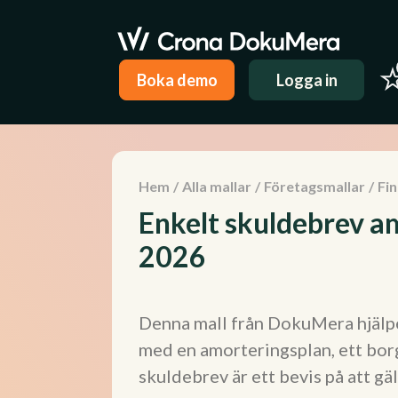
Boka demo
Logga in
Hem
/
Alla mallar
/
Företagsmallar
/
Fi
Enkelt skuldebrev a
2026
Denna mall från DokuMera hjälpe
med en amorteringsplan, ett borg
skuldebrev är ett bevis på att gä