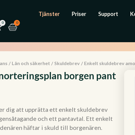
Tjänster
Priser
Support
K
0
0
nans
/
Lån och säkerhet
/
Skuldebrev
/
Enkelt skuldebrev amo
morteringsplan borgen pant
r dig att upprätta ett enkelt skuldebrev
ensåtagande och ett pantavtal. Ett enkelt
ldenären häftar i skuld till borgenären.