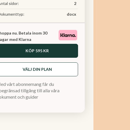
ntal sidor:
2
Dokumenttyp:
docx
hoppa nu. Betala inom 30
agar med Klarna
KÖP
595 KR
VÄLJ DIN PLAN
ed vårt abonnemang får du
egränsad tillgång till alla våra
okument och guider