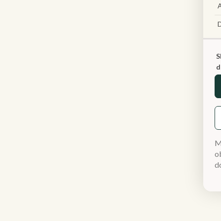
A
S
d
M
ob
d