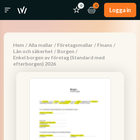
0
0
Logga in
Hem
/
Alla mallar
/
Företagsmallar
/
Finans
/
Lån och säkerhet
/
Borgen
/
Enkel borgen av företag (Standard med
efterborgen) 2026