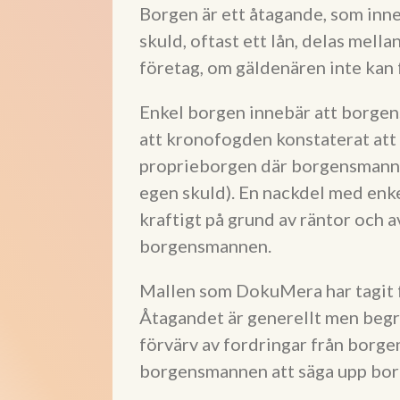
Borgen är ett åtagande, som inne
skuld, oftast ett lån, delas mell
företag, om gäldenären inte kan f
Enkel borgen innebär att borgen
att kronofogden konstaterat att l
proprieborgen där borgensmannen
egen skuld). En nackdel med enke
kraftigt på grund av räntor och a
borgensmannen.
Mallen som DokuMera har tagit f
Åtagandet är generellt men begrä
förvärv av fordringar från borge
borgensmannen att säga upp bor