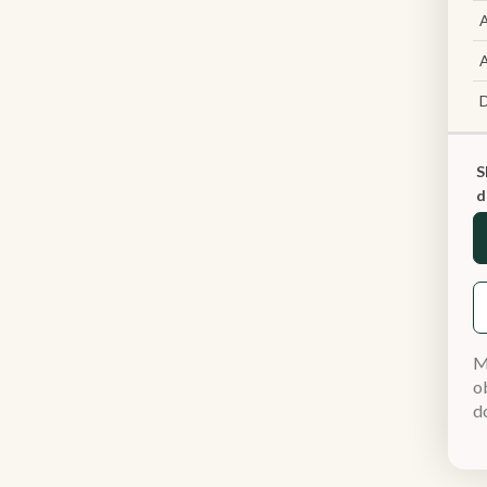
A
A
S
d
M
ob
d