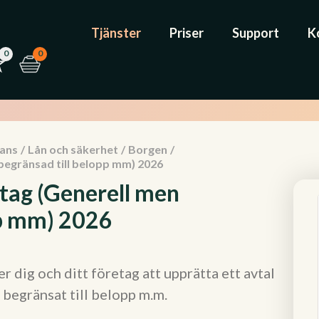
Tjänster
Priser
Support
K
0
0
nans
/
Lån och säkerhet
/
Borgen
/
begränsad till belopp mm) 2026
etag (Generell men
pp mm) 2026
 dig och ditt företag att upprätta ett avtal
begränsat till belopp m.m.