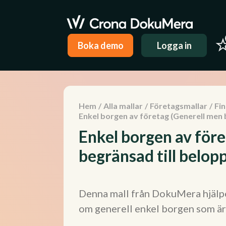
Boka demo
Logga in
Hem
/
Alla mallar
/
Företagsmallar
/
Fi
Enkel borgen av företag (Generell men 
Enkel borgen av för
begränsad till belo
Denna mall från DokuMera hjälper
om generell enkel borgen som är 