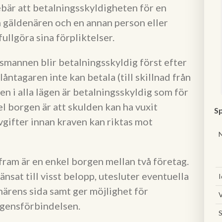
bär att betalningsskyldigheten för en
an gäldenären och en annan person eller
ullgöra sina förpliktelser.
smannen blir betalningsskyldig först efter
åntagaren inte kan betala (till skillnad från
 i alla lägen är betalningsskyldig som för
l borgen är att skulden kan ha vuxit
Sp
vgifter innan kraven kan riktas mot
ram är en enkel borgen mellan två företag.
nsat till visst belopp, utesluter eventuella
I
närens sida samt ger möjlighet för
V
gensförbindelsen.
S