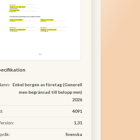
ecifikation
Namn:
Enkel borgen av företag (Generell
men begränsad till belopp mm)
2026
d:
4091
ersion:
1,31
pråk:
Svenska