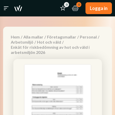
0
0
Logga in
Hem
/
Alla mallar
/
Företagsmallar
/
Personal
/
Arbetsmiljö
/
Hot och våld
/
Enkät för riskbedömning av hot och våld i
arbetsmiljön 2026