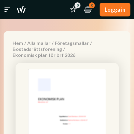
0
0
Logga in
Hem
/
Alla mallar
/
Företagsmallar
/
Bostadsrättsförening
/
Ekonomisk plan för brf 2026