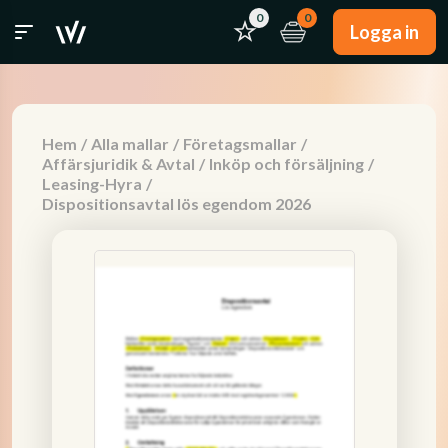
0
0
Logga in
Hem
/
Alla mallar
/
Företagsmallar
/
Affärsjuridik & Avtal
/
Inköp och försäljning
/
Leasing-Hyra
/
Dispositionsavtal lös egendom 2026