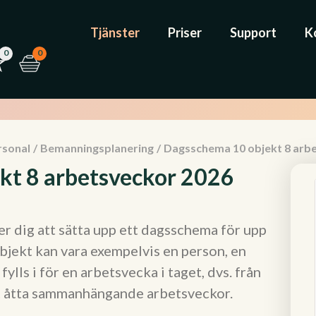
Tjänster
Priser
Support
K
0
0
rsonal
/
Bemanningsplanering
/
Dagsschema 10 objekt 8 arb
kt 8 arbetsveckor 2026
r dig att sätta upp ett dagsschema för upp
objekt kan vara exempelvis en person, en
fylls i för en arbetsvecka i taget, dvs. från
alt åtta sammanhängande arbetsveckor.