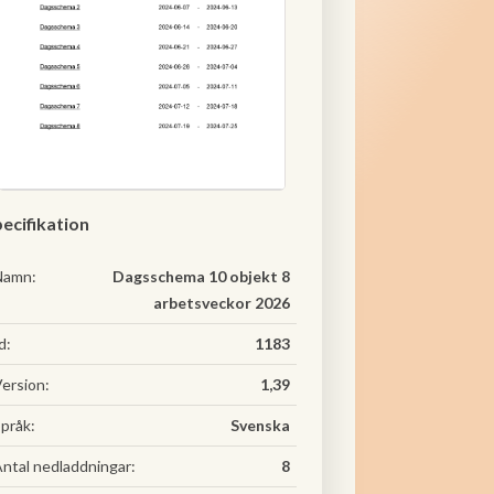
ecifikation
Namn:
Dagsschema 10 objekt 8
arbetsveckor 2026
d:
1183
ersion:
1,39
pråk:
Svenska
ntal nedladdningar:
8