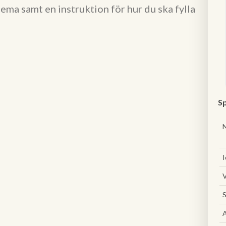
ema samt en instruktion för hur du ska fylla
Sp
I
V
S
A