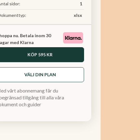
ntal sidor:
1
Dokumenttyp:
xlsx
hoppa nu. Betala inom 30
agar med Klarna
KÖP
595 KR
VÄLJ DIN PLAN
ed vårt abonnemang får du
egränsad tillgång till alla våra
okument och guider