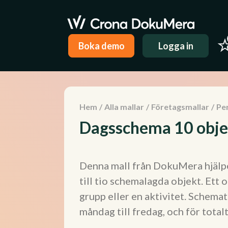
Boka demo
Logga in
Hem
/
Alla mallar
/
Företagsmallar
/
Pe
Dagsschema 10 obje
Denna mall från DokuMera hjälpe
till tio schemalagda objekt. Ett 
grupp eller en aktivitet. Schemat 
måndag till fredag, och för tot