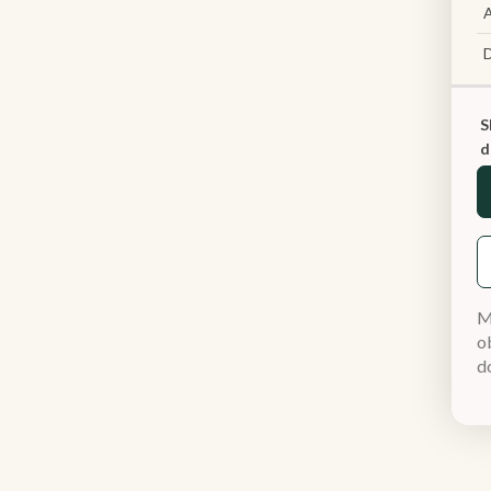
A
S
d
M
ob
d