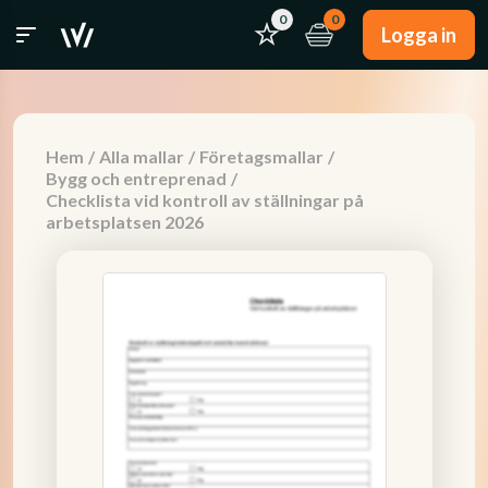
0
0
Logga in
Hem
/
Alla mallar
/
Företagsmallar
/
Bygg och entreprenad
/
Checklista vid kontroll av ställningar på
arbetsplatsen 2026