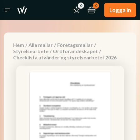
0
0
Logga in
Hem
/
Alla mallar
/
Företagsmallar
/
Styrelsearbete
/
Ordförandeskapet
/
Checklista utvärdering styrelsearbetet 2026